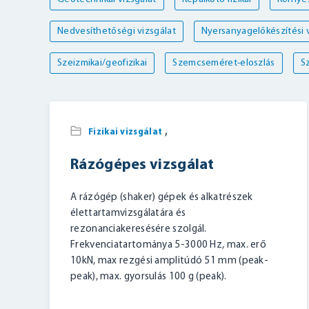
Nedvesíthetőségi vizsgálat
Nyersanyagelőkészítési v
Szeizmikai/geofizikai
Szemcseméret-eloszlás
Sz
,
Fizikai vizsgálat
Rázógépes vizsgálat
A rázógép (shaker) gépek és alkatrészek
élettartamvizsgálatára és
rezonanciakeresésére szolgál.
Frekvenciatartománya 5-3000 Hz, max. erő
10kN, max rezgési amplitúdó 51 mm (peak-
peak), max. gyorsulás 100 g (peak).