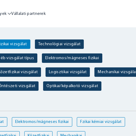
yek
Vállalati partnerek
izikai vizsgálat
Technológiai vizsgálat
éb vizsgálat típus
Elektromos/mágneses fizikai
őzetfizikai vizsgálat
Logisztikai vizsgálat
Mechanikai vizsgála
Öntészeti vizsgálat
Optikai/képalkotó vizsgálat
at
Elektromos/mágneses fizikai
Fzikai kémiai vizsgálat
etfizikai
Kőzetfizikai
Mechanikai