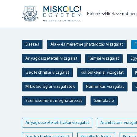
Rólunk
Hírek
Eredmén
Összes
Alak- és méretmeghatározás vizsgálat
F
Anyagösszetételi vizsgálat
Kémiai vizsgálat
Egy
Geotechnikai vizsgálat
Kolloidkémiai vizsgálat
K
Mikrobiológiai vizsgálatok
Numerikus vizsgálat
Szemcseméret meghatározás
Szimuláció
Anyagösszetételi fizikai vizsgálat
Áramlástani vizsgál
Geotechnikai vizsgálat
Képalkotó fizikai
Környez