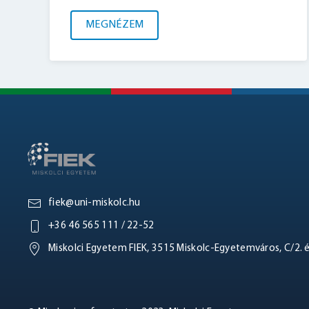
MEGNÉZEM
fiek@uni-miskolc.hu
+36 46 565 111 / 22-52
Miskolci Egyetem FIEK, 3515 Miskolc-Egyetemváros, C/2. 