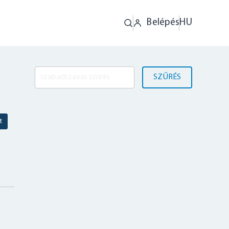
Belépés
HU
SZŰRÉS
t