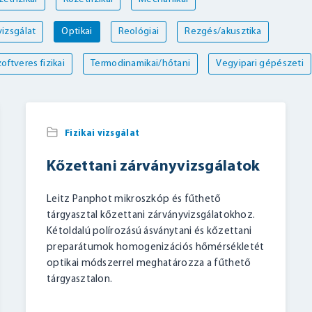
izsgálat
Optikai
Reológiai
Rezgés/akusztika
oftveres fizikai
Termodinamikai/hőtani
Vegyipari gépészeti
Fizikai vizsgálat
Kőzettani zárványvizsgálatok
Leitz Panphot mikroszkóp és fűthető
tárgyasztal kőzettani zárványvizsgálatokhoz.
Kétoldalú polírozású ásványtani és kőzettani
preparátumok homogenizációs hőmérsékletét
optikai módszerrel meghatározza a fűthető
tárgyasztalon.