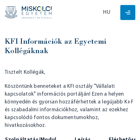
HU
KFI Információk az Egyetemi
Kollégáknak
Tisztelt Kollégák,
Köszöntünk benneteket a KFI osztály "Vállalati
kapcsolatok" információs portálján! Ezen a helyen
könnyedén és gyorsan hozzáférhettek a legújabb K+F
és szabadalmi információkhoz, valamint az ezekhez
kapcsolódó fontos dokumentumokhoz,
hivatkozásokhoz.
Szolgáltatás/Modul
Leírás
Elérhetősé