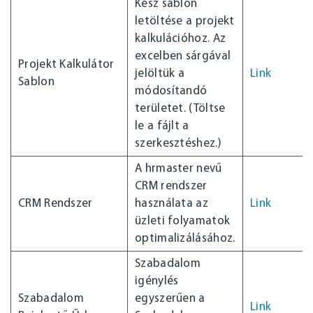
Kész sablon
letöltése a projekt
kalkulációhoz. Az
excelben sárgával
Projekt Kalkulátor
jelöltük a
Link
Sablon
módosítandó
területet. (Töltse
le a fájlt a
szerkesztéshez.)
A hrmaster nevű
CRM rendszer
CRM Rendszer
használata az
Link
üzleti folyamatok
optimalizálásához.
Szabadalom
igénylés
Szabadalom
egyszerűen a
Link