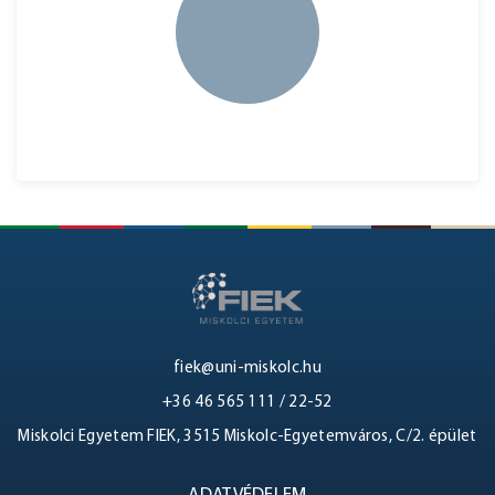
fiek@uni-miskolc.hu
+36 46 565 111 / 22-52
Miskolci Egyetem FIEK, 3515 Miskolc-Egyetemváros, C/2. épület