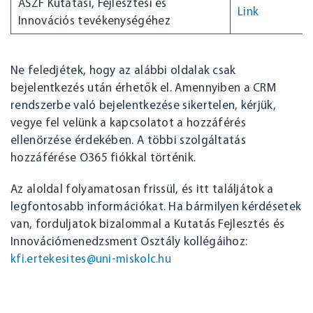
ÁSZF Kutatási, Fejlesztési és
Link
Innovációs tevékenységéhez
Ne feledjétek, hogy az alábbi oldalak csak
bejelentkezés után érhetők el. Amennyiben a CRM
rendszerbe való bejelentkezése sikertelen, kérjük,
vegye fel velünk a kapcsolatot a hozzáférés
ellenörzése érdekében. A többi szolgáltatás
hozzáférése O365 fiókkal történik.
Az aloldal folyamatosan frissül, és itt találjátok a
legfontosabb információkat. Ha bármilyen kérdésetek
van, forduljatok bizalommal a Kutatás Fejlesztés és
Innovációmenedzsment Osztály kollégáihoz:
kfi.ertekesites@uni-miskolc.hu