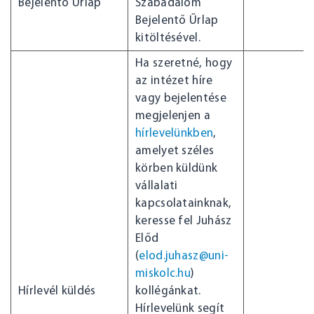
Bejelentő Űrlap
Szabadalom
Bejelentő Űrlap
kitöltésével.
Ha szeretné, hogy
az intézet híre
vagy bejelentése
megjelenjen a
hírlevelünkben
,
amelyet széles
körben küldünk
vállalati
kapcsolatainknak,
keresse fel Juhász
Előd
(
elod.juhasz@uni-
miskolc.hu
)
Hírlevél küldés
kollégánkat.
Hírlevelünk segít