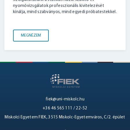
nyomóvizsgálatok professzionális kivitelezését
kínálja, mind szabványos, mind egyedi próbatestekkel.
MEGNÉZEM
BELÉPÉS
fiek@uni-miskolc.hu
+36 46 565 111 / 22-52
Miskolci Egyetem FIEK, 3515 Miskolc-Egyetemváros, C/2. épület