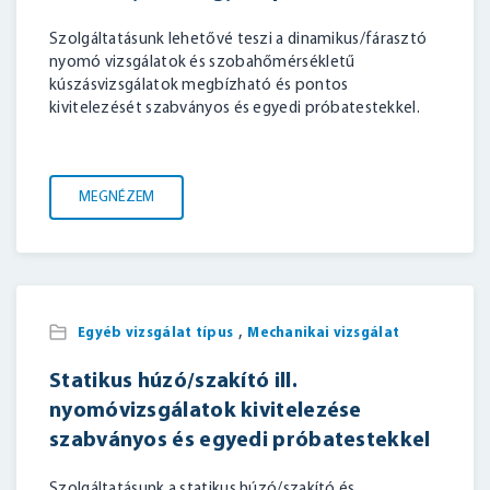
Szolgáltatásunk lehetővé teszi a dinamikus/fárasztó
nyomó vizsgálatok és szobahőmérsékletű
kúszásvizsgálatok megbízható és pontos
kivitelezését szabványos és egyedi próbatestekkel.
MEGNÉZEM
,
Egyéb vizsgálat típus
Mechanikai vizsgálat
Statikus húzó/szakító ill.
nyomóvizsgálatok kivitelezése
szabványos és egyedi próbatestekkel
Szolgáltatásunk a statikus húzó/szakító és