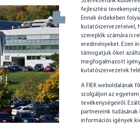
Szervezetünk küldetés
fejlesztési tevékenység
Ennek érdekében folya
kutatószervezeteivel, 
szereplők számára is re
eredményeket. Ezen in
támogatjuk őket azáltal
megfogalmazott igénye
kutatószervezetek felé
A FIEK weboldalának fő
szolgáljon az egyetem 
tevékenységeiről. Ezált
partnereink tudásának 
információs igények ki