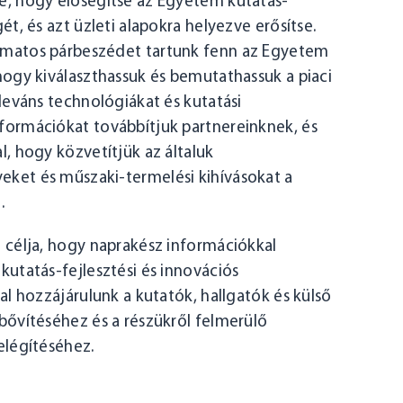
e, hogy elősegítse az Egyetem kutatás-
ét, és azt üzleti alapokra helyezve erősítse.
matos párbeszédet tartunk fenn az Egyetem
hogy kiválaszthassuk és bemutathassuk a piaci
leváns technológiákat és kutatási
formációkat továbbítjuk partnereinknek, és
, hogy közvetítjük az általuk
ket és műszaki-termelési kihívásokat a
.
 célja, hogy naprakész információkkal
kutatás-fejlesztési és innovációs
al hozzájárulunk a kutatók, hallgatók és külső
bővítéséhez és a részükről felmerülő
elégítéséhez.