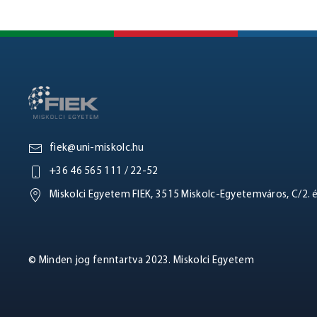
fiek@uni-miskolc.hu
+36 46 565 111 / 22-52
Miskolci Egyetem FIEK, 3515 Miskolc-Egyetemváros, C/2. 
© Minden jog fenntartva 2023. Miskolci Egyetem