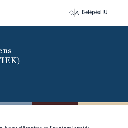
Belépés
HU
ens
FIEK)