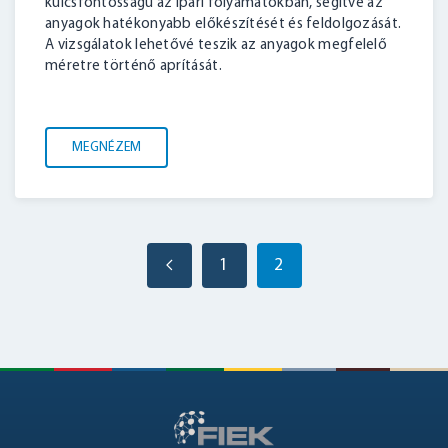
kulcsfontosságú az ipari folyamatokban, segítve az
anyagok hatékonyabb előkészítését és feldolgozását.
A vizsgálatok lehetővé teszik az anyagok megfelelő
méretre történő aprítását.
MEGNÉZEM
1
2