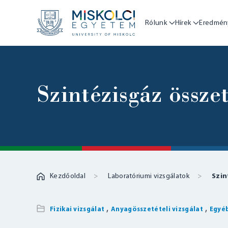
Rólunk
Hírek
Eredmén
Szintézisgáz össze
Kezdőoldal
Laboratóriumi vizsgálatok
Szin
,
,
Fizikai vizsgálat
Anyagösszetételi vizsgálat
Egyéb