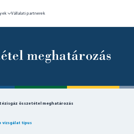
yek
Vállalati partnerek
tétel meghatározás
tézisgáz összetétel meghatározás
 vizsgálat típus