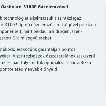
 a Gasboard-3100P Gázelemzővel
 technológiát alkalmazzuk a szintézisgáz
d-3100P típusú gázelemző segítségével precízen
mponenseit, mint például a hidrogén, szén-
szetett CnHm vegyületeket.
n működő eszközünk garantálja a pontos
eket. A szintézisgázok összetételének szakszerű
z és ipari folyamatok optimalizálásához. Bízza
 a pontos eredmények előnyeit!