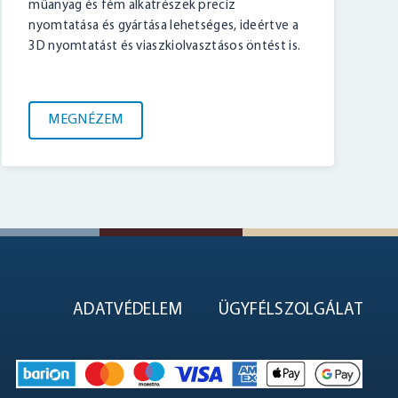
műanyag és fém alkatrészek precíz
nyomtatása és gyártása lehetséges, ideértve a
3D nyomtatást és viaszkiolvasztásos öntést is.
MEGNÉZEM
ADATVÉDELEM
ÜGYFÉLSZOLGÁLAT