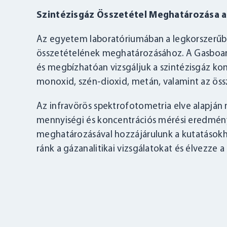
Szintézisgáz Összetétel Meghatározása
Az egyetem laboratóriumában a legkorszerűbb
összetételének meghatározásához. A Gasboar
és megbízhatóan vizsgáljuk a szintézisgáz ko
monoxid, szén-dioxid, metán, valamint az ös
Az infravörös spektrofotometria elve alapjá
mennyiségi és koncentrációs mérési eredmény
meghatározásával hozzájárulunk a kutatásokho
ránk a gázanalitikai vizsgálatokat és élvezze