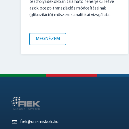
testfolyadékokban található fehérjék, illetve
azok poszt-transzlációs módosításainak
(glikoziláció) műszeres analitikai vizsgálata.
MEGNÉZEM
fiek@uni-miskolc.hu