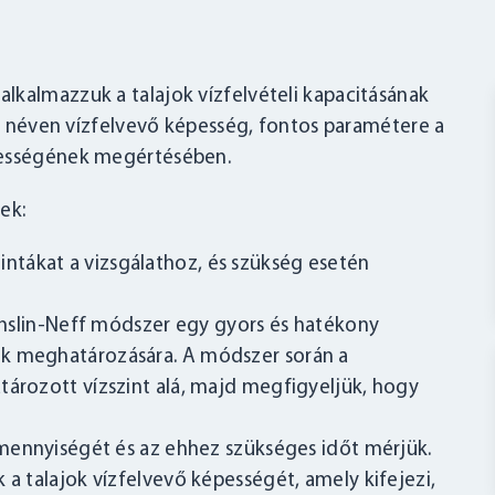
lkalmazzuk a talajok vízfelvételi kapacitásának
más néven vízfelvevő képesség, fontos paramétere a
pességének megértésében.
ek:
mintákat a vizsgálathoz, és szükség esetén
nslin-Neff módszer egy gyors és hatékony
ek meghatározására. A módszer során a
tározott vízszint alá, majd megfigyeljük, hogy
z mennyiségét és az ehhez szükséges időt mérjük.
 a talajok vízfelvevő képességét, amely kifejezi,