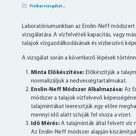
,
Fizikai vizsgálat
Laboratóriumunkban az Enslin-Neff módszert a
vizsgálatára. A vízfelvételi kapacitás, vagy 
talajok vízgazdálkodásának és vízbeszívó ké
A vizsgálat során a következő lépések történn
Minta Előkészítése:
Előkészítjük a talaj
normalizáljuk a nedvességtartalmukat.
Enslin-Neff Módszer Alkalmazása:
Az E
módszer a talajok vízfelvevő képességén
talajmintákat leeresztjük egy előre megha
mennyi idő alatt szívják fel vissza a vizet.
Idő Mérés:
A talajminták által felvett ví
Az Enslin-Neff módszer alapján kiszámítjuk