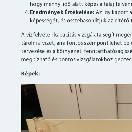
hogy mennyi idő alatt képes a talaj felven
Eredmények Értékelése:
Az így kapott a
képességét, és összehasonlítjuk az eltérő 
A vízfelvételi kapacitás vizsgálata segít megé
tárolni a vizet, ami fontos szempont lehet pé
tervezése és a környezeti fenntarthatóság sz
megbízható és pontos vizsgálatokhoz geotech
Képek: