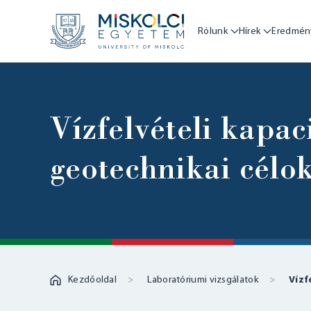
Rólunk
Hírek
Eredmén
Vízfelvételi kapa
geotechnikai célo
Kezdőoldal
Laboratóriumi vizsgálatok
Vízf