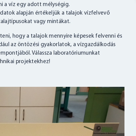
ni a víz egy adott mélységig.
datok alapján értékeljük a talajok vízfelvevő
talajtípusokat vagy mintákat.
rteni, hogy a talajok mennyire képesek felvenni és
ldául az öntözési gyakorlatok, a vízgazdálkodás
empontjából. Válassza laboratóriumunkat
nikai projektekhez!