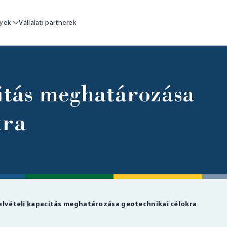
yek
Vállalati partnerek
citás meghatározása
kra
elvételi kapacitás meghatározása geotechnikai célokra