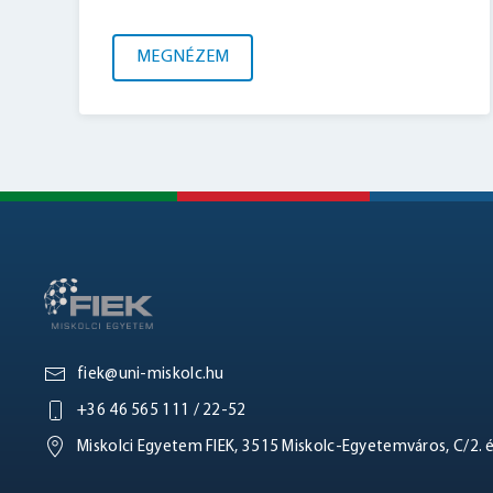
MEGNÉZEM
fiek@uni-miskolc.hu
+36 46 565 111 / 22-52
Miskolci Egyetem FIEK, 3515 Miskolc-Egyetemváros, C/2. 