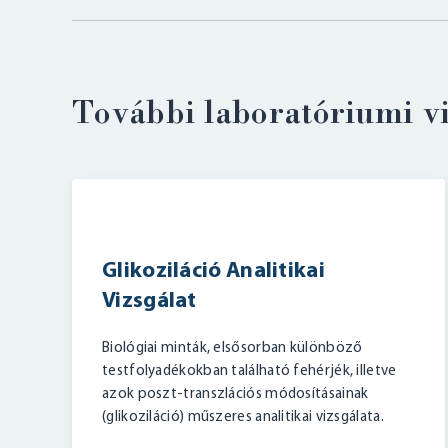
További laboratóriumi v
Glikoziláció Analitikai
Vizsgálat
Biológiai minták, elsősorban különböző
testfolyadékokban található fehérjék, illetve
azok poszt-transzlációs módosításainak
(glikoziláció) műszeres analitikai vizsgálata.