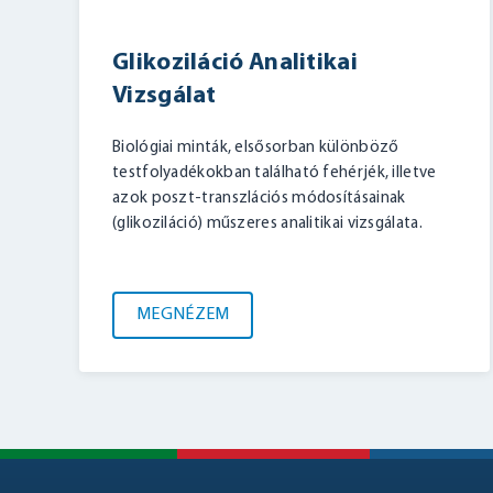
Glikoziláció Analitikai
Vizsgálat
Biológiai minták, elsősorban különböző
testfolyadékokban található fehérjék, illetve
azok poszt-transzlációs módosításainak
(glikoziláció) műszeres analitikai vizsgálata.
MEGNÉZEM