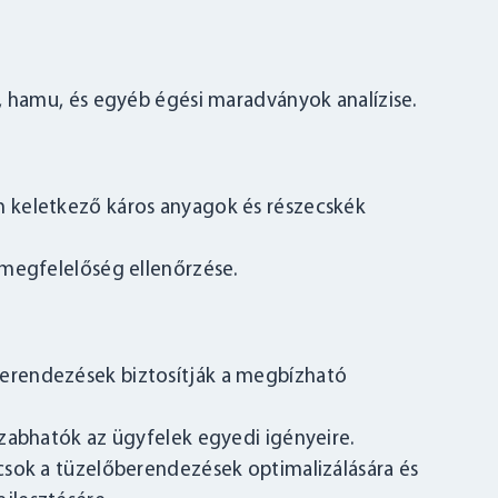
, hamu, és egyéb égési maradványok analízise.
 keletkező káros anyagok és részecskék
 megfelelőség ellenőrzése.
erendezések biztosítják a megbízható
zabhatók az ügyfelek egyedi igényeire.
csok a tüzelőberendezések optimalizálására és