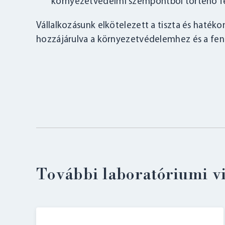
környezetvédelmi szempontból történő fe
Vállalkozásunk elkötelezett a tiszta és hatéko
hozzájárulva a környezetvédelemhez és a fen
További laboratóriumi v