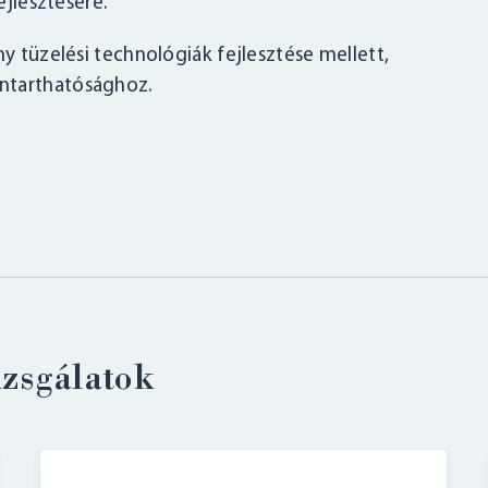
jlesztésére.
ny tüzelési technológiák fejlesztése mellett,
ntarthatósághoz.
BELÉPÉS
izsgálatok