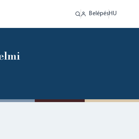
Belépés
HU
elmi