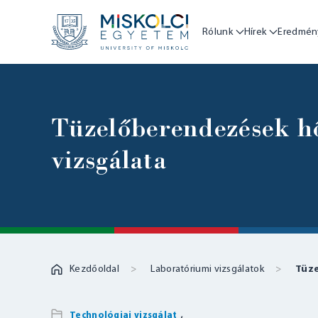
Rólunk
Hírek
Eredmén
Tüzelőberendezések hő
vizsgálata
Kezdőoldal
Laboratóriumi vizsgálatok
Tüze
,
Technológiai vizsgálat