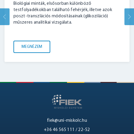
Biológiai minták, elsősorban különböző
testfolyadékokban található fehérjék, illetve azok
poszt-transzlációs módosításainak (glikoziláció)
műszeres analitikai vizsgálata.
MEGNÉZEM
fiek@uni-miskolc.hu
+36 46 565 111 / 22-52