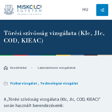
HU
Törési szívósság vizsgálata (KIc, JIc,
COD, KIEAC)
Kezdőoldal
Laboratóriumi vizsgálatok
,
Fizikai vizsgálat
Technológiai vizsgálat
A „Törési szívósság vizsgálata (KIc, JIc, COD, KIEAC)”
során használt berendezéseink: