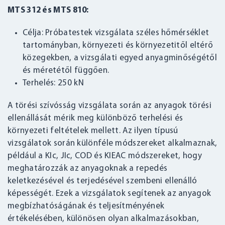
MTS 312 és MTS 810:
Célja: Próbatestek vizsgálata széles hőmérséklet
tartományban, környezeti és környezetitől eltérő
közegekben, a vizsgálati egyed anyagminőségétől
és méretétől függően.
Terhelés: 250 kN
A törési szívósság vizsgálata során az anyagok törési
ellenállását mérik meg különböző terhelési és
környezeti feltételek mellett. Az ilyen típusú
vizsgálatok során különféle módszereket alkalmaznak,
például a KIc, JIc, COD és KIEAC módszereket, hogy
meghatározzák az anyagoknak a repedés
keletkezésével és terjedésével szembeni ellenálló
képességét. Ezek a vizsgálatok segítenek az anyagok
megbízhatóságának és teljesítményének
értékelésében, különösen olyan alkalmazásokban,