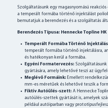
Szolgáltatásunk egy magasnyomású reakciós ö
a temperált formába történő injektálást polio
bemutatjuk a berendezés és a szolgáltatás álta
Berendezés Típusa: Hennecke Topline HK
Temperált Formába Történő Injektálás
temperált formába történő injektálásra, am
és hatékonyan kerül a formába.
Egyéni Formatervezés:
Szolgáltatásunk 
gyártására, amely lehetővé teszi az ügyfe
Meglévő Formáink:
Emellett rendelkezün
mm-es méretűek és lehetővé teszik a for
Fiktív Autóülés-szett:
A Hennecke Toplin
autóülés-szettek gyártását is, amelyek sz
például autóiparban vagy prototípusfejles