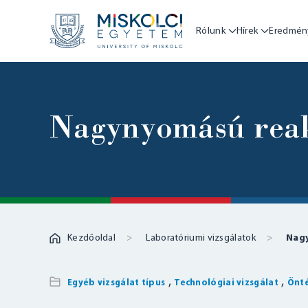
Rólunk
Hírek
Eredmén
Nagynyomású reak
Kezdőoldal
Laboratóriumi vizsgálatok
Nag
,
,
Egyéb vizsgálat típus
Technológiai vizsgálat
Önté