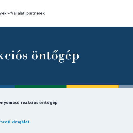
yek
Vállalati partnerek
ciós öntőgép
ynyomású reakciós öntőgép
szeti vizsgálat