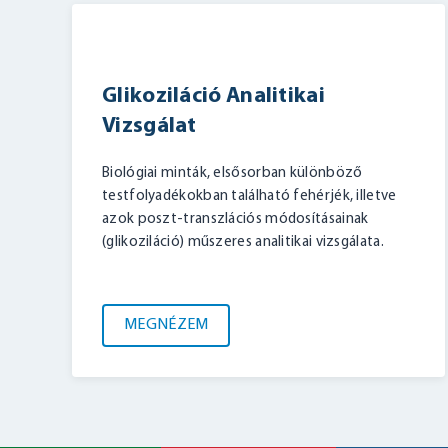
Glikoziláció Analitikai
Vizsgálat
Biológiai minták, elsősorban különböző
testfolyadékokban található fehérjék, illetve
azok poszt-transzlációs módosításainak
(glikoziláció) műszeres analitikai vizsgálata.
MEGNÉZEM