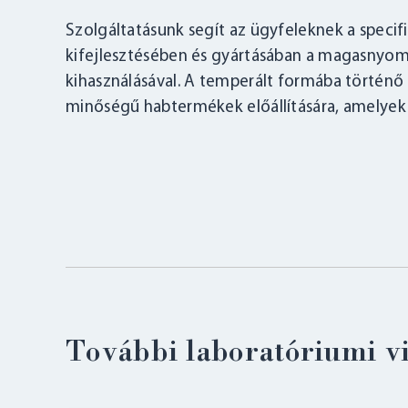
Szolgáltatásunk segít az ügyfeleknek a speci
kifejlesztésében és gyártásában a magasnyom
kihasználásával. A temperált formába történő 
minőségű habtermékek előállítására, amelyek 
További laboratóriumi v