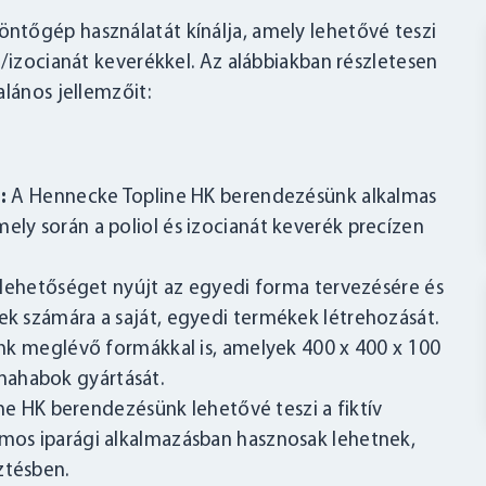
ntőgép használatát kínálja, amely lehetővé teszi
l/izocianát keverékkel. Az alábbiakban részletesen
lános jellemzőit:
:
A Hennecke Topline HK berendezésünk alkalmas
ely során a poliol és izocianát keverék precízen
lehetőséget nyújt az egyedi forma tervezésére és
lek számára a saját, egyedi termékek létrehozását.
k meglévő formákkal is, amelyek 400 x 400 x 100
mahabok gyártását.
e HK berendezésünk lehetővé teszi a fiktív
ámos iparági alkalmazásban hasznosak lehetnek,
ztésben.