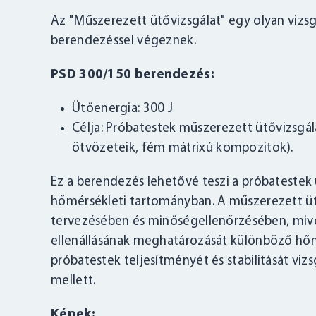
Az "Műszerezett ütővizsgálat" egy olyan vizs
berendezéssel végeznek.
PSD 300/150 berendezés:
Ütőenergia: 300 J
Célja: Próbatestek műszerezett ütővizsgá
ötvözeteik, fém mátrixú kompozitok).
Ez a berendezés lehetővé teszi a próbatestek 
hőmérsékleti tartományban. A műszerezett üt
tervezésében és minőségellenőrzésében, mivel
ellenállásának meghatározását különböző hőmé
próbatestek teljesítményét és stabilitását vi
mellett.
Képek: