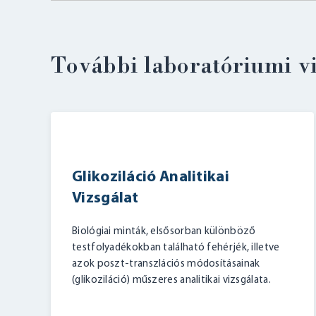
További laboratóriumi v
Glikoziláció Analitikai
Vizsgálat
Biológiai minták, elsősorban különböző
testfolyadékokban található fehérjék, illetve
azok poszt-transzlációs módosításainak
(glikoziláció) műszeres analitikai vizsgálata.