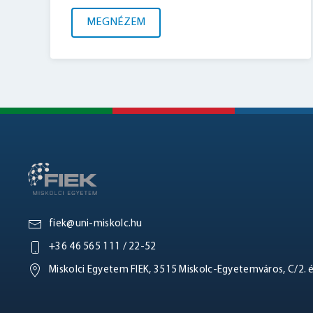
MEGNÉZEM
fiek@uni-miskolc.hu
+36 46 565 111 / 22-52
Miskolci Egyetem FIEK, 3515 Miskolc-Egyetemváros, C/2. 