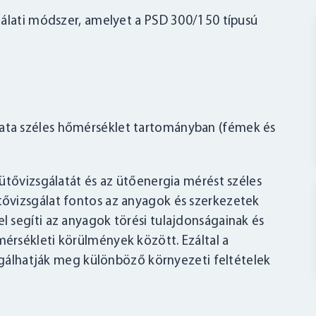
gálati módszer, amelyet a PSD 300/150 típusú
lata széles hőmérséklet tartományban (fémek és
ütővizsgálatát és az ütőenergia mérést széles
ővizsgálat fontos az anyagok és szerkezetek
 segíti az anyagok törési tulajdonságainak és
rsékleti körülmények között. Ezáltal a
zsgálhatják meg különböző környezeti feltételek