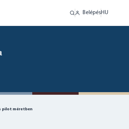
Belépés
HU
a
s pilot méretben