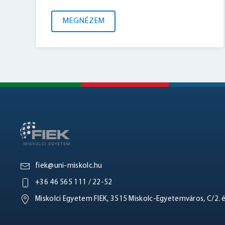
MEGNÉZEM
fiek@uni-miskolc.hu
+36 46 565 111 / 22-52
Miskolci Egyetem FIEK, 3515 Miskolc-Egyetemváros, C/2. 