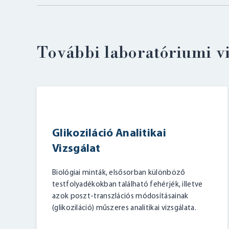
További laboratóriumi v
Glikoziláció Analitikai
Vizsgálat
Biológiai minták, elsősorban különböző
testfolyadékokban található fehérjék, illetve
azok poszt-transzlációs módosításainak
(glikoziláció) műszeres analitikai vizsgálata.