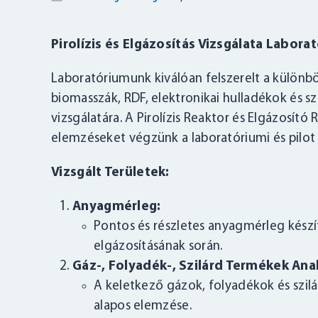
Pirolízis és Elgázosítás Vizsgálata Labora
Laboratóriumunk kiválóan felszerelt a külön
biomasszák, RDF, elektronikai hulladékok és sz
vizsgálatára. A Pirolízis Reaktor és Elgázosító
elemzéseket végzünk a laboratóriumi és pilo
Vizsgált Területek:
Anyagmérleg:
Pontos és részletes anyagmérleg készít
elgázosításának során.
Gáz-, Folyadék-, Szilárd Termékek Anal
A keletkező gázok, folyadékok és szil
alapos elemzése.