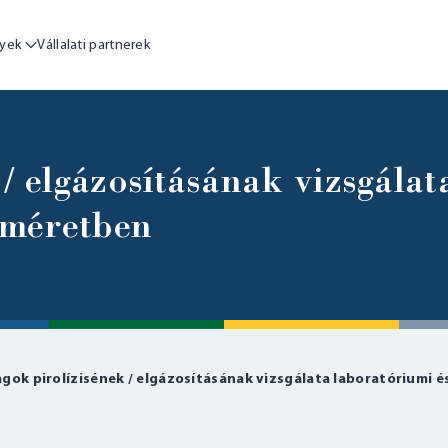
yek
Vállalati partnerek
/ elgázosításának vizsgálat
 méretben
gok pirolízisének / elgázosításának vizsgálata laboratóriumi é