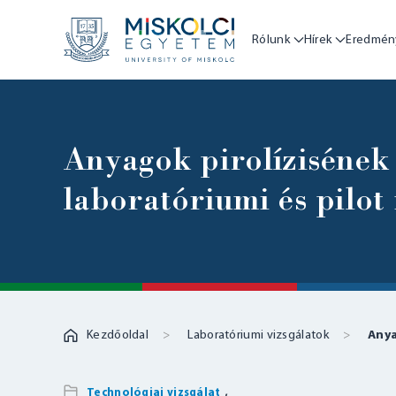
Rólunk
Hírek
Eredmén
Anyagok pirolízisének 
laboratóriumi és pilot
Kezdőoldal
Laboratóriumi vizsgálatok
Anya
,
Technológiai vizsgálat