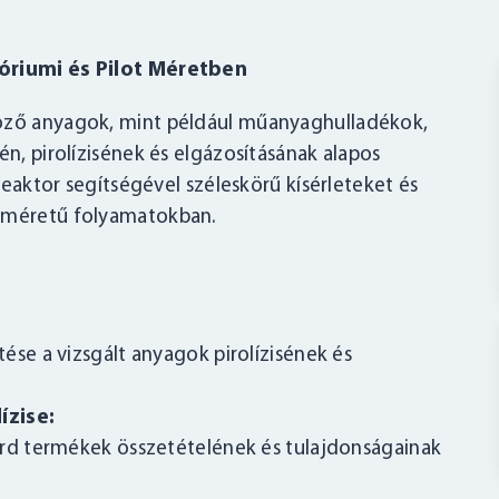
tóriumi és Pilot Méretben
böző anyagok, mint például műanyaghulladékok,
én, pirolízisének és elgázosításának alapos
 Reaktor segítségével széleskörű kísérleteket és
t méretű folyamatokban.
ése a vizsgált anyagok pirolízisének és
ízise:
árd termékek összetételének és tulajdonságainak