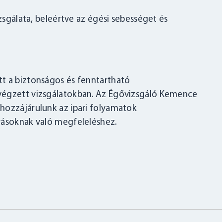
sgálata, beleértve az égési sebességet és
t a biztonságos és fenntartható
végzett vizsgálatokban. Az Égővizsgáló Kemence
hozzájárulunk az ipari folyamatok
rásoknak való megfeleléshez.