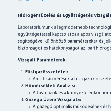
Hidrogéntüzelés és Együttégetés Vizsgál
Laboratóriumunk a legmodernebb technológiá
együttégetéssel kapcsolatos alapos vizsgála
segítségével különböző paramétereket és jell
biztonságot és hatékonyságot az ipari hidrogé
Vizsgált Paraméterek:
Füstgázösszetétel:
Analitikai mérések a füstgázok össze
Hőmérsékleti Analízis:
A füstgázok és a környező légkör hőm
Gázégő Üzem Vizsgálata:
A gázégő optimális működésének és h