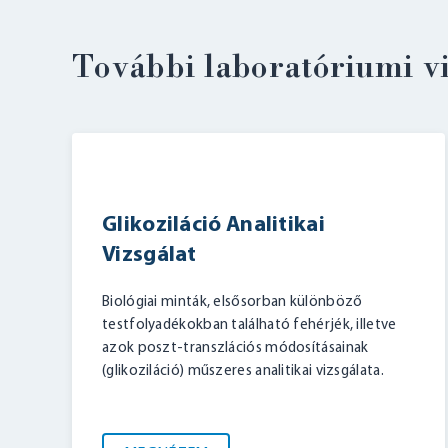
További laboratóriumi v
Glikoziláció Analitikai
Vizsgálat
Biológiai minták, elsősorban különböző
testfolyadékokban található fehérjék, illetve
azok poszt-transzlációs módosításainak
(glikoziláció) műszeres analitikai vizsgálata.