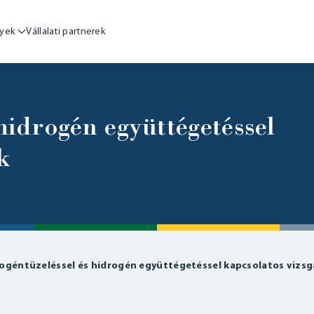
yek
Vállalati partnerek
hidrogén együttégetéssel
k
ogéntüzeléssel és hidrogén együttégetéssel kapcsolatos vizsg