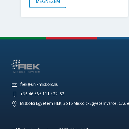
MEGNÉZEM
fiek@uni-miskolc.hu
+36 46 565 111 / 22-52
Miskolci Egyetem FIEK, 3515 Miskolc-Egyetemváros, C/2. 