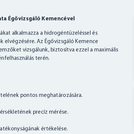
ata Égővizsgáló Kemencével
kat alkalmazza a hidrogéntüzeléssel és
tok elvégzésére. Az Égővizsgáló Kemence
emzőket vizsgálunk, biztosítva ezzel a maximális
nfelhasználás terén.
tételének pontos meghatározására.
érsékletének precíz mérése.
atékonyságának értékelése.