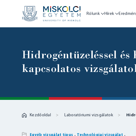
Rólunk
Hírek
Eredmén
Hidrogéntüzeléssel és 
kapcsolatos vizsgálato
Kezdőoldal
Laboratóriumi vizsgálatok
Hidr
,
,
Egyéb vizsgálat típus
Technológiai vizsgálat