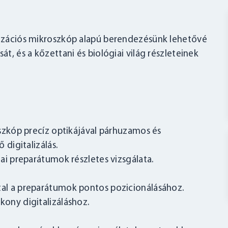
arizációs mikroszkóp alapú berendezésünk lehetővé
át, és a kőzettani és biológiai világ részleteinek
oszkóp precíz optikájával párhuzamos és
 digitalizálás.
ai preparátumok részletes vizsgálata.
al a preparátumok pontos pozicionálásához.
ony digitalizáláshoz.