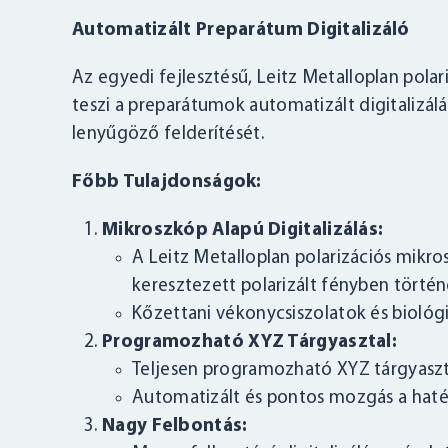
Automatizált Preparátum Digitalizáló
Az egyedi fejlesztésű, Leitz Metalloplan pol
teszi a preparátumok automatizált digitalizálás
lenyűgöző felderítését.
Főbb Tulajdonságok:
Mikroszkóp Alapú Digitalizálás:
A Leitz Metalloplan polarizációs mikr
keresztezett polarizált fényben történő
Kőzettani vékonycsiszolatok és biológi
Programozható XYZ Tárgyasztal:
Teljesen programozható XYZ tárgyaszt
Automatizált és pontos mozgás a haték
Nagy Felbontás: