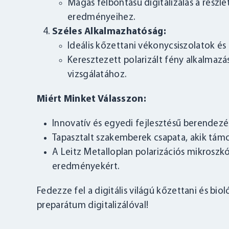
Magas felbontású digitalizálás a rész
eredményeihez.
Széles Alkalmazhatóság:
Ideális kőzettani vékonycsiszolatok és 
Keresztezett polarizált fény alkalmazá
vizsgálatához.
Miért Minket Válasszon:
Innovatív és egyedi fejlesztésű berendezé
Tapasztalt szakemberek csapata, akik támo
A Leitz Metalloplan polarizációs mikroszkó
eredményekért.
Fedezze fel a digitális világú kőzettani és bio
preparátum digitalizálóval!