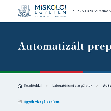
Rólunk
Hírek
Eredmén
Automatizált prep
Kezdőoldal
Laboratóriumi vizsgálatok
Auto
Egyéb vizsgálat típus