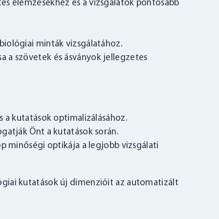
letes elemzésekhez és a vizsgálatok pontosabb
biológiai minták vizsgálatához.
sa a szövetek és ásványok jellegzetes
s a kutatások optimalizálásához.
gatják Önt a kutatások során.
p minőségi optikája a legjobb vizsgálati
lógiai kutatások új dimenzióit az automatizált