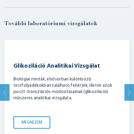
További laboratóriumi vizsgálatok
Glikoziláció Analitikai Vizsgálat
BELÉPÉS
Biológiai minták, elsősorban különböző
testfolyadékokban található fehérjék, illetve azok
poszt-transzlációs módosításainak (glikoziláció)
műszeres analitikai vizsgálata.
MEGNÉZEM