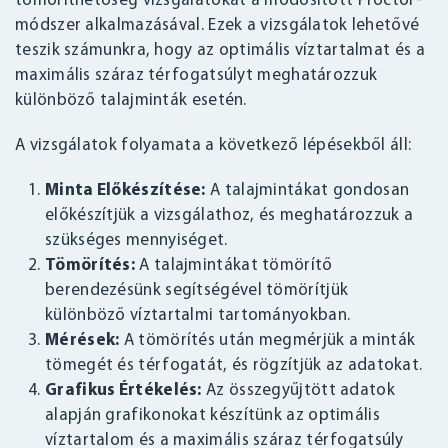
tömöríthetőség vizsgálatokat a módosított Proctor-
módszer alkalmazásával. Ezek a vizsgálatok lehetővé
teszik számunkra, hogy az optimális víztartalmat és a
maximális száraz térfogatsúlyt meghatározzuk
különböző talajminták esetén.
A vizsgálatok folyamata a következő lépésekből áll:
Minta Előkészítése:
A talajmintákat gondosan
előkészítjük a vizsgálathoz, és meghatározzuk a
szükséges mennyiséget.
Tömörítés:
A talajmintákat tömörítő
berendezésünk segítségével tömörítjük
különböző víztartalmi tartományokban.
Mérések:
A tömörítés után megmérjük a minták
tömegét és térfogatát, és rögzítjük az adatokat.
Grafikus Értékelés:
Az összegyűjtött adatok
alapján grafikonokat készítünk az optimális
víztartalom és a maximális száraz térfogatsúly