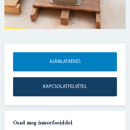
AJÁNLATKÉRÉS
BELÉPÉS
KAPCSOLATFELVÉTEL
Oszd meg ismerőseiddel