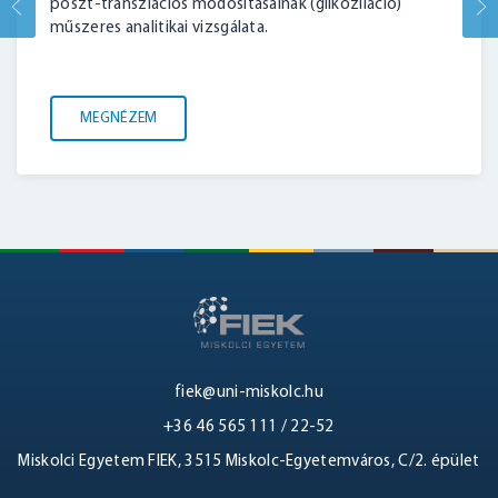
poszt-transzlációs módosításainak (glikoziláció)
műszeres analitikai vizsgálata.
MEGNÉZEM
fiek@uni-miskolc.hu
+36 46 565 111 / 22-52
Miskolci Egyetem FIEK, 3515 Miskolc-Egyetemváros, C/2. épület