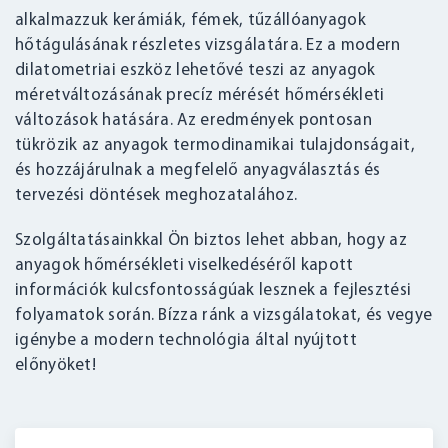
alkalmazzuk kerámiák, fémek, tűzállóanyagok
hőtágulásának részletes vizsgálatára. Ez a modern
dilatometriai eszköz lehetővé teszi az anyagok
méretváltozásának precíz mérését hőmérsékleti
változások hatására. Az eredmények pontosan
tükrözik az anyagok termodinamikai tulajdonságait,
és hozzájárulnak a megfelelő anyagválasztás és
tervezési döntések meghozatalához.
Szolgáltatásainkkal Ön biztos lehet abban, hogy az
anyagok hőmérsékleti viselkedéséről kapott
információk kulcsfontosságúak lesznek a fejlesztési
folyamatok során. Bízza ránk a vizsgálatokat, és vegye
igénybe a modern technológia által nyújtott
előnyöket!