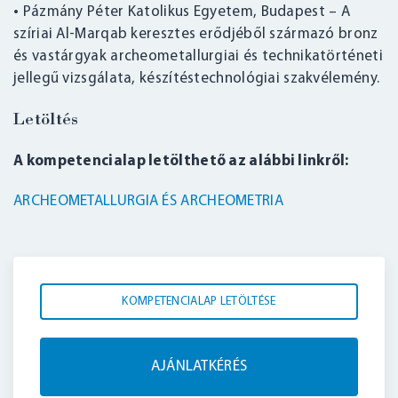
• Pázmány Péter Katolikus Egyetem, Budapest – A
szíriai Al-Marqab keresztes erődjéből származó bronz
és vastárgyak archeometallurgiai és technikatörténeti
jellegű vizsgálata, készítéstechnológiai szakvélemény.
Letöltés
A kompetencialap letölthető az alábbi linkről:
ARCHEOMETALLURGIA ÉS ARCHEOMETRIA
KOMPETENCIALAP LETÖLTÉSE
AJÁNLATKÉRÉS