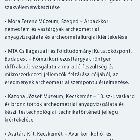
szakvéleménykészítése
• Móra Ferenc Múzeum, Szeged – Árpád-kori
nemesfém és vastárgyak archeometriai
anyagvizsgálata és archeometallurgiai kiértékelése
• MTA Csillagászati és Földtudományi Kutatóközpont,
Budapest – Római kori ezüsttárgyak röntgen-
diffrakciós vizsgálata a maradó feszültség és
mikroszerkezeti jellemzők feltárása céljából, az
eredmények archeometriai szempontú értelmezése.
• Katona József Múzeum, Kecskemét – 13. sz-i. vaskard
és bronz tőrtok archeometriai anyagvizsgálata és
készí-téstechnológiai-technikatörténeti jellegű
kiértékelése
• Ásatárs Kft. Kecskemét – Avar kori kohó- és