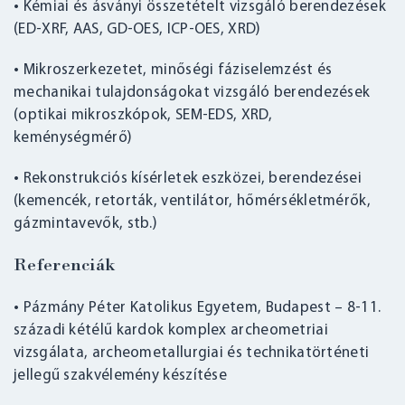
• Kémiai és ásványi összetételt vizsgáló berendezések
(ED-XRF, AAS, GD-OES, ICP-OES, XRD)
• Mikroszerkezetet, minőségi fáziselemzést és
mechanikai tulajdonságokat vizsgáló berendezések
(optikai mikroszkópok, SEM-EDS, XRD,
keménységmérő)
• Rekonstrukciós kísérletek eszközei, berendezései
(kemencék, retorták, ventilátor, hőmérsékletmérők,
gázmintavevők, stb.)
Referenciák
• Pázmány Péter Katolikus Egyetem, Budapest – 8-11.
századi kétélű kardok komplex archeometriai
vizsgálata, archeometallurgiai és technikatörténeti
jellegű szakvélemény készítése