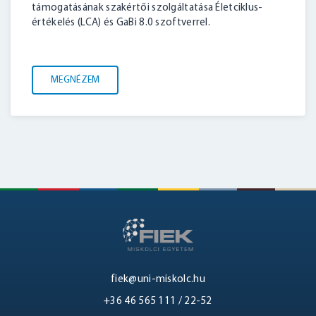
támogatásának szakértői szolgáltatása Életciklus-
értékelés (LCA) és GaBi 8.0 szoftverrel.
MEGNÉZEM
fiek@uni-miskolc.hu
+36 46 565 111 / 22-52