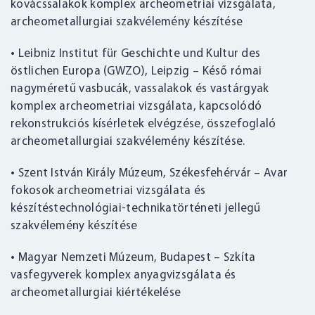
kovácssalakok komplex archeometriai vizsgálata,
archeometallurgiai szakvélemény készítése
• Leibniz Institut für Geschichte und Kultur des
östlichen Europa (GWZO), Leipzig – Késő római
nagyméretű vasbucák, vassalakok és vastárgyak
komplex archeometriai vizsgálata, kapcsolódó
rekonstrukciós kísérletek elvégzése, összefoglaló
archeometallurgiai szakvélemény készítése.
• Szent István Király Múzeum, Székesfehérvár – Avar
fokosok archeometriai vizsgálata és
készítéstechnológiai-technikatörténeti jellegű
BELÉPÉS
szakvélemény készítése
• Magyar Nemzeti Múzeum, Budapest – Szkíta
vasfegyverek komplex anyagvizsgálata és
archeometallurgiai kiértékelése