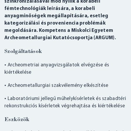
szinkronizálásával mód nyílik a korabeli
fémtechnológiák leírására, a korabeli
anyagminőségek megállapítására, esetleg
kategorizálási és proveniencia problémák
megoldására. Kompetens a Miskolci Egyetem
Archeometallurgiai Kutatócsoportja (ARGUM).
Szolgáltatások
• Archeometriai anyagvizsgálatok elvégzése és
kiértékelése
• Archeometallurgiai szakvélemény elkészítése
• Laboratóriumi jellegű műhelykísérletek és szabadtéri
rekonstrukciós kísérletek végrehajtása és kiértékelése
Eszközök