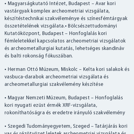
• Magyarságkutató Intézet, Budapest – Avar kori
vastárgyak komplex archeometriai vizsgálata,
készítéstechnikai szakvéleménye és színesfémtárgyak
összetételének vizsgálata.• Bölcsészettudományi
Kutatóközpont, Budapest – Honfoglalás kori
fémleletekkel kapcsolatos archeometriai vizsgálatok
és archeometallurgiai kutatás, lehetséges skandináv
és balti rokonság fókuszában.
• Herman Ottó Múzeum, Miskolc – Kelta kori salakok és
vasbuca-darabok archeometriai vizsgálata és
archeometallurgiai szakvélemény készítése
• Magyar Nemzeti Múzeum, Budapest – Honfoglalás
kori nyugati ezüst érmék XRF-vizsgálata,
rokoníthatóságra és eredetre irányuló szakvélemény
• Szegedi Tudományegyetem, Szeged – Tatárjárás kori
vas és rézötvözet leletek archeometriai vizsgálata és