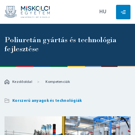
HU
Poliuretán gyártás és technológia
fejlesztése
Kezdőoldal
Kompetenciák
Korszerű anyagok és technológiák