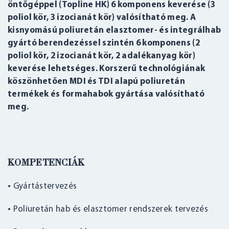
öntőgéppel (Topline HK) 6 komponens keverése (3
poliol kör, 3 izocianát kör) valósítható meg. A
kisnyomású poliuretán elasztomer- és integrálhab
gyártó berendezéssel szintén 6 komponens (2
poliol kör, 2 izocianát kör, 2 adalékanyag kör)
keverése lehetséges. Korszerű technológiának
köszönhetően MDI és TDI alapú poliuretán
termékek és formahabok gyártása valósítható
meg.
KOMPETENCIÁK
• Gyártástervezés
• Poliuretán hab és elasztomer rendszerek tervezés