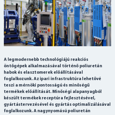
A legmodernebb technológiájú reakciós
öntőgépek alkalmazásával történő poliuretán
habok és elasztomerek előállításával
foglalkozunk. Az ipari infrastruktúra lehetővé
teszi a mérnöki pontosságú és minőségű
termékek előállítását. Minőségi alapanyagból
készült termékek receptúra fejlesztésével,
gyártástervezésével és gyártás optimalizálásával
foglalkozunk. A nagynyomású poliuretán