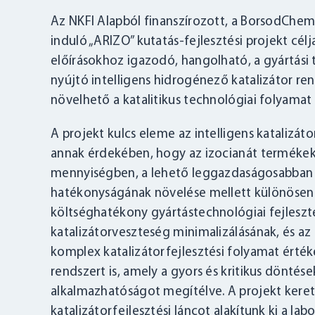
Az NKFI Alapból finanszírozott, a BorsodChe
induló „ARIZO” kutatás-fejlesztési projekt cé
előírásokhoz igazodó, hangolható, a gyártási
nyújtó intelligens hidrogénező katalizátor r
növelhető a katalitikus technológiai folyama
A projekt kulcs eleme az intelligens katalizá
annak érdekében, hogy az izocianát termékek
mennyiségben, a lehető leggazdaságosabban leh
hatékonyságának növelése mellett különösen n
költséghatékony gyártástechnológiai fejleszt
katalizátorveszteség minimalizálásának, és az 
komplex katalizátorfejlesztési folyamat érték
rendszert is, amely a gyors és kritikus döntése
alkalmazhatóságot megítélve. A projekt keret
katalizátorfejlesztési láncot alakítunk ki a la