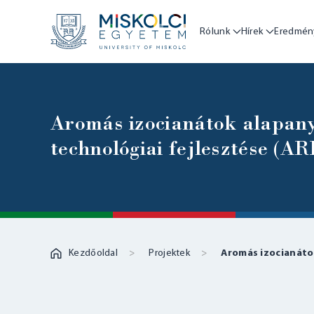
Rólunk
Hírek
Eredmén
Aromás izocianátok alapany
technológiai fejlesztése (A
Kezdőoldal
Projektek
Aromás izocianátok