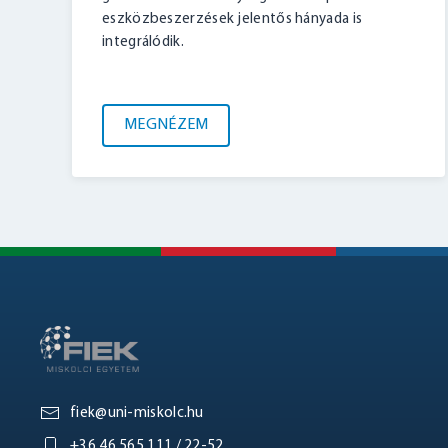
eszközbeszerzések jelentős hányada is
integrálódik.
MEGNÉZEM
fiek@uni-miskolc.hu
+36 46 565 111 / 22-52