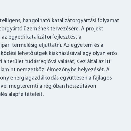
telligens, hangolható katalizátorgyártási folyamat
átorgyártó üzemének tervezésére. A projekt
z egyedi katalizátorfejlesztést a
pari termelésig eljuttatni. Az egyetem és a
űködési lehetőségek kiaknázásával egy olyan erős
 terület tudásrégióvá válását, s ez által az itt
valamint nemzetközi élmezőnybe helyezését. A
ékony energiagazdálkodás együttesen a fajlagos
sével megteremti a régióban hosszútávon
s alapfeltételeit.