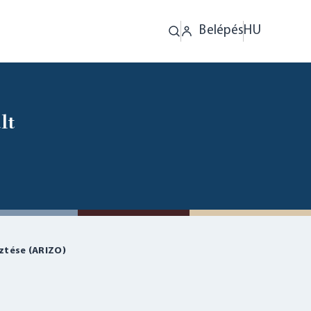
Belépés
HU
lt
ztése (ARIZO)