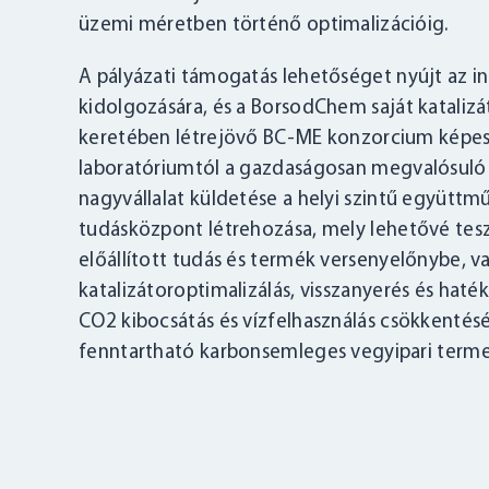
üzemi méretben történő optimalizációig.
A pályázati támogatás lehetőséget nyújt az in
kidolgozására, és a BorsodChem saját kataliz
keretében létrejövő BC-ME konzorcium képes a
laboratóriumtól a gazdaságosan megvalósuló i
nagyvállalat küldetése a helyi szintű együttm
tudásközpont létrehozása, mely lehetővé teszi a
előállított tudás és termék versenyelőnybe, 
katalizátoroptimalizálás, visszanyerés és hat
CO2 kibocsátás és vízfelhasználás csökkenté
fenntartható karbonsemleges vegyipari termelé