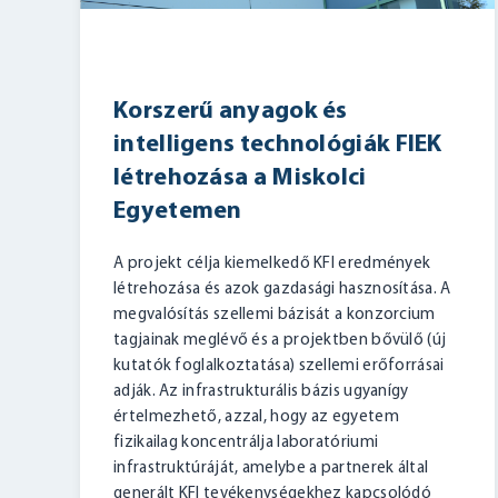
Korszerű anyagok és
intelligens technológiák FIEK
létrehozása a Miskolci
Egyetemen
A projekt célja kiemelkedő KFI eredmények
létrehozása és azok gazdasági hasznosítása. A
megvalósítás szellemi bázisát a konzorcium
tagjainak meglévő és a projektben bővülő (új
kutatók foglalkoztatása) szellemi erőforrásai
adják. Az infrastrukturális bázis ugyanígy
értelmezhető, azzal, hogy az egyetem
fizikailag koncentrálja laboratóriumi
infrastruktúráját, amelybe a partnerek által
generált KFI tevékenységekhez kapcsolódó