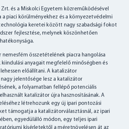
m Zrt. és a Miskolci Egyetem közreműködésével
lja a piaci körülményekhez és a környezetvédelmi
 technológia keretei között nagy szabadsági fokot
endszer fejlesztése, melynek köszönhetően
t hatékonysága.
tor nemesfém összetételének piacra hangolása
 kiindulási anyagait megfelelő minőségben és
essen előállítani. A katalizátor
agy jelentősége lesz a katalizátor
ésének, a folyamatban fellépő potenciális
elhasznált katalizátor újra hasznosításának. A
eléséhez létrehozunk egy új ipari pontozási
ket támogatja a katalizátorválasztásnál, az ipari
ében, egyedülálló módon, egy teljes ipari
boratóriumi kísérletektől a méretnövelésen át az