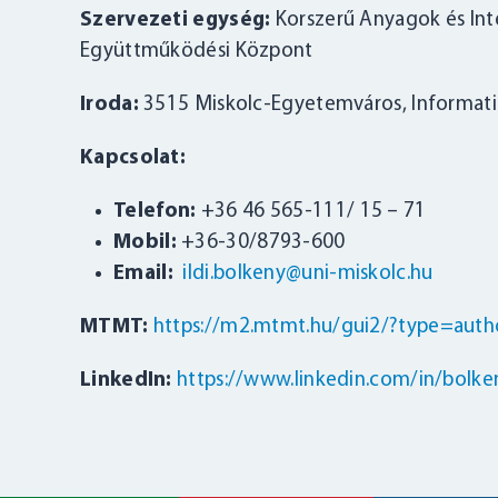
Szervezeti egység:
Korszerű Anyagok és Inte
Együttműködési Központ
Iroda:
3515 Miskolc-Egyetemváros, Informatika
Kapcsolat:
Telefon:
+36 46 565-111/ 15 – 71
Mobil:
+36-30/8793-600
Email:
ildi.bolkeny@uni-miskolc.hu
MTMT:
https://m2.mtmt.hu/gui2/?type=au
LinkedIn:
https://www.linkedin.com/in/bolke