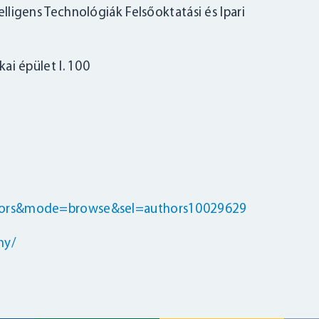
lligens Technológiák Felsőoktatási és Ipari
i épület I. 100
thors&mode=browse&sel=authors10029629
BELÉPÉS
ny/