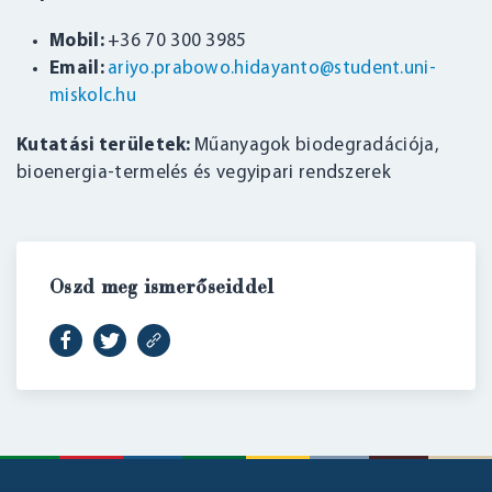
Mobil:
+36 70 300 3985
Email:
ariyo.prabowo.hidayanto@student.uni-
miskolc.hu
Kutatási területek:
Műanyagok biodegradációja,
bioenergia-termelés és vegyipari rendszerek
Oszd meg ismerőseiddel
BELÉPÉS