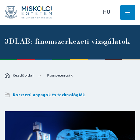
HU
3DLAB: finomszerkezeti vizsgálatok
Kezdőoldal
Kompetenciák
Korszerű anyagok és technológiák