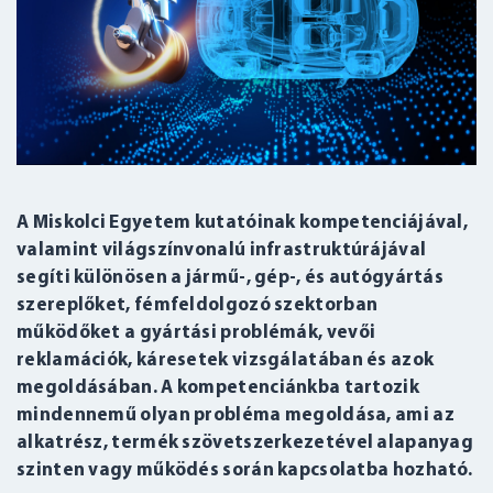
A Miskolci Egyetem kutatóinak kompetenciájával,
valamint világszínvonalú infrastruktúrájával
segíti különösen a jármű-, gép-, és autógyártás
szereplőket, fémfeldolgozó szektorban
működőket a gyártási problémák, vevői
reklamációk, káresetek vizsgálatában és azok
megoldásában. A kompetenciánkba tartozik
mindennemű olyan probléma megoldása, ami az
alkatrész, termék szövetszerkezetével alapanyag
szinten vagy működés során kapcsolatba hozható.