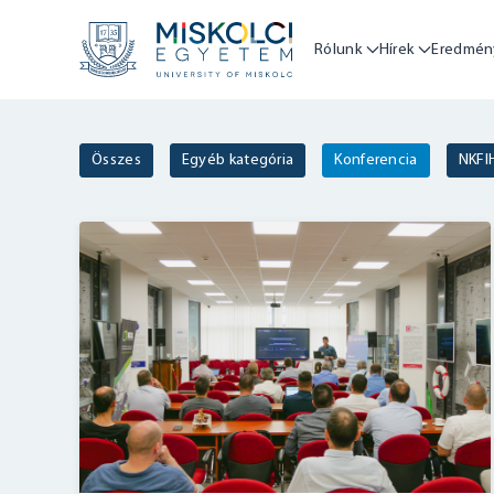
Rólunk
Hírek
Eredmén
Összes
Egyéb kategória
Konferencia
NKFI