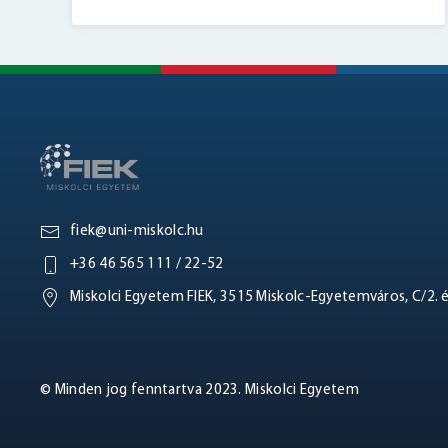
fiek@uni-miskolc.hu
+36 46 565 111 / 22-52
Miskolci Egyetem FIEK, 3515 Miskolc-Egyetemváros, C/2. 
© Minden jog fenntartva 2023. Miskolci Egyetem