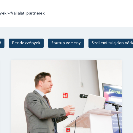
yek
Vállalati partnerek
H
Rendezvények
Startup verseny
Szellemi tulajdon vé