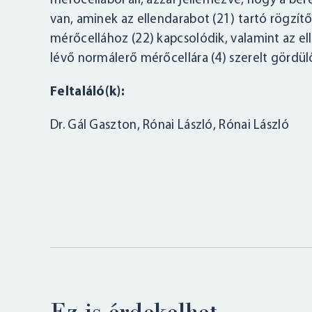
mérőcellából áll, azzal jellemezve, hogy a be
van, aminek az ellendarabot (21) tartó rögzít
mérőcellához (22) kapcsolódik, valamint az ell
lévő normálerő mérőcellára (4) szerelt gördülő
Feltaláló(k):
Dr. Gál Gaszton, Rónai László, Rónai László