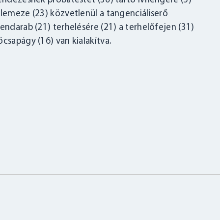
rendezésnek próbatestet (30) tartó ívhengere (5)
őlemeze (23) közvetlenül a tangenciáliserő
endarab (21) terhelésére (21) a terhelőfejen (31)
csapágy (16) van kialakítva.
BELÉPÉS