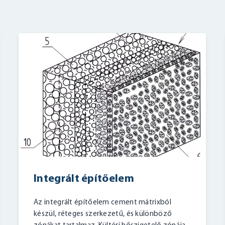
Integrált építőelem
Az integrált építőelem cement mátrixból
készül, réteges szerkezetű, és különböző