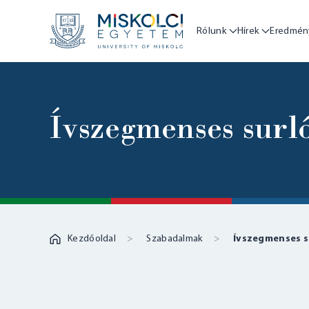
Rólunk
Hírek
Eredmén
Ívszegmenses surl
Kezdőoldal
Szabadalmak
Ívszegmenses s