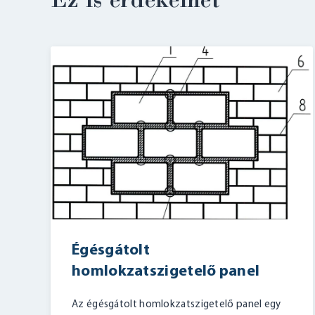
Ez is érdekelhet
Égésgátolt
homlokzatszigetelő panel
Az égésgátolt homlokzatszigetelő panel egy