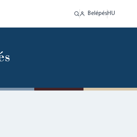
Belépés
HU
és