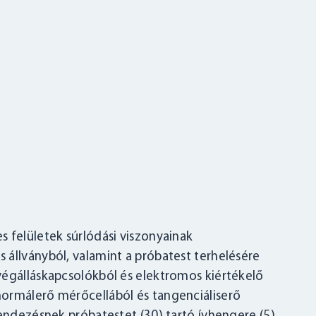
 felületek súrlódási viszonyainak
 állványból, valamint a próbatest terhelésére
végálláskapcsolókból és elektromos kiértékelő
ormálerő mérőcellából és tangenciáliserő