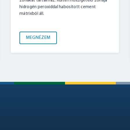
zónákat tartalmaz. Kültéri hőszigetelő zónája
hidrogén peroxiddal habosított cement
mátrixból áll.
MEGNÉZEM