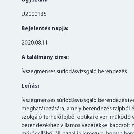
Ügyszám:
U2000135
Bejelentés napja:
2020.08.11
A találmány címe:
Ívszegmenses surlódásvizsgáló berendezés
Leírás:
Ívszegmenses súrlódásvizsgáló berendezés íves
meghatározására, amely berendezés talpból és
szolgáló terhelőfejből optikai elven működő 
berendezéshez villamos vezetékkel kapcsolt n