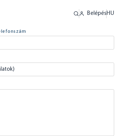
Belépés
HU
elefonszám