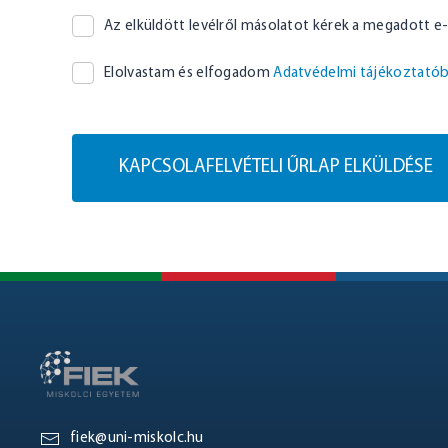
Az elküldött levélről másolatot kérek a megadott e
Elolvastam és elfogadom
Adatvédelmi tájékoztató
KAPCSOLAFELVÉTELI ŰRLAP ELKÜLDÉSE
fiek@uni-miskolc.hu