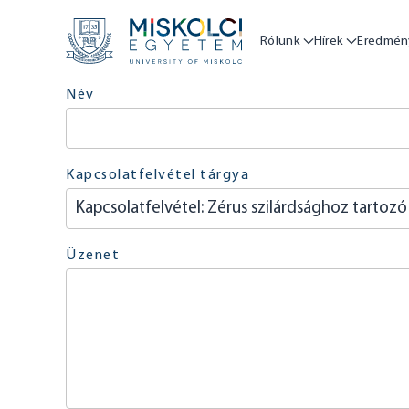
Rólunk
Hírek
Eredmén
Név
Kapcsolatfelvétel tárgya
Üzenet