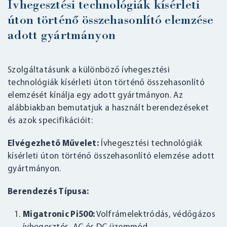
Ívhegesztési technológiák kísérleti
úton történő összehasonlító elemzése
adott gyártmányon
Szolgáltatásunk a különböző ívhegesztési
technológiák kísérleti úton történő összehasonlító
elemzését kínálja egy adott gyártmányon. Az
alábbiakban bemutatjuk a használt berendezéseket
és azok specifikációit:
Elvégezhető Művelet:
Ívhegesztési technológiák
kísérleti úton történő összehasonlító elemzése adott
gyártmányon.
Berendezés Típusa:
Migatronic Pi500:
Volfrámelektródás, védőgázos