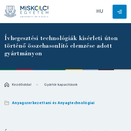
HU
Ívhegesztési technológiák kísérleti úton
történő összehasonlító elemzése adott
gyártmányon
Kezdőoldal
Gyártói kapacitások
Anyagszerkezettani és Anyagtechnológiai